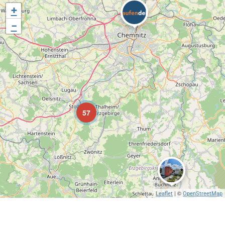
+
−
57
| ©
Leaflet
OpenStreetMap