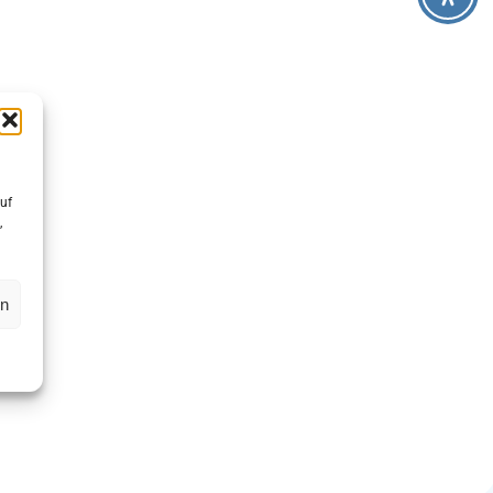
uf
,
en