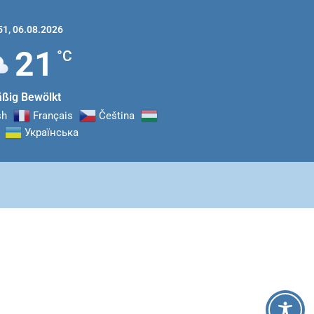
51,
06.08.2026
21
°C
ßig Bewölkt
sh
Français
Čeština‎
Українська