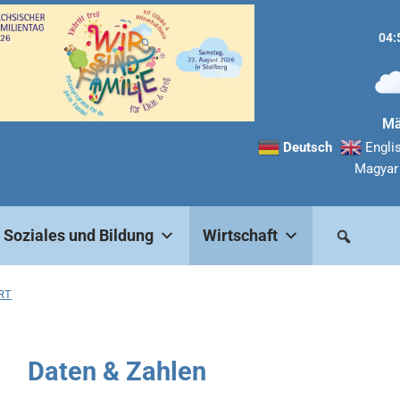
04:
Mä
Deutsch
Engli
Magyar
Soziales und Bildung
Wirtschaft
RT
Daten & Zahlen