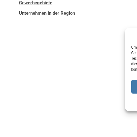
Gewerbegebiete
Unternehmen in der Region
Um 
Ger
Tec
die
kön