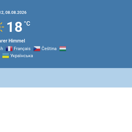
12,
08.08.2026
18
°C
arer Himmel
sh
Français
Čeština‎
Українська