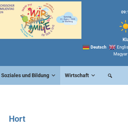
09:
Kl
Deutsch
Engli
Magyar
Soziales und Bildung
Wirtschaft
Hort