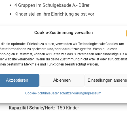
4 Gruppen im Schulgebäude A.- Dürer
Kinder stellen ihre Einrichtung selbst vor
Cookie-Zustimmung verwalten
Hort Beutha
dir ein optimales Erlebnis zu bieten, verwenden wir Technologien wie Cookies, um
äteinformationen zu speichern und/oder darauf zuzugreifen. Wenn du diesen
Friedhofsweg 1 a
hnologien zustimmst, können wir Daten wie das Surfverhalten oder eindeutige IDs a
OT Beutha
ser Website verarbeiten. Wenn du deine Zustimmung nicht erteilst oder zurückziehst
nen bestimmte Merkmale und Funktionen beeinträchtigt werden.
09366 Stollberg/Erzgeb.
Tel.: 037605 686786
Handy: 0172 7596470
Akzeptieren
Ablehnen
Einstellungen anseh
stellv. Leiterin:
Isabell Kunze
Cookie-Richtlinie
Datenschutzerklärung
Impressum
Öffnungszeiten:
11:15 – 16:15 Uhr
Kapazität Schule/Hort:
150 Kinder