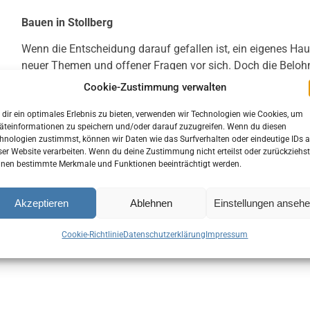
Bauen in Stollberg
Wenn die Entscheidung darauf gefallen ist, ein eigenes Ha
neuer Themen und offener Fragen vor sich. Doch die Bel
alle Mühen. In den eigenen vier Wänden kann man sein eig
Cookie-Zustimmung verwalten
verändern und gestalten.
dir ein optimales Erlebnis zu bieten, verwenden wir Technologien wie Cookies, um
äteinformationen zu speichern und/oder darauf zuzugreifen. Wenn du diesen
Grundstücke in Stollberg
hnologien zustimmst, können wir Daten wie das Surfverhalten oder eindeutige IDs a
ser Website verarbeiten. Wenn du deine Zustimmung nicht erteilst oder zurückziehst
nen bestimmte Merkmale und Funktionen beeinträchtigt werden.
Akzeptieren
Ablehnen
Einstellungen anseh
Cookie-Richtlinie
Datenschutzerklärung
Impressum