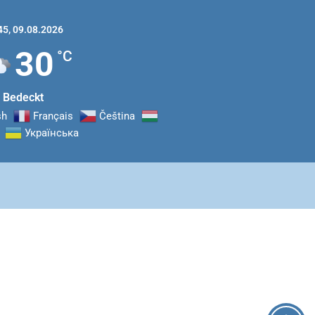
45,
09.08.2026
30
°C
Bedeckt
sh
Français
Čeština‎
Українська