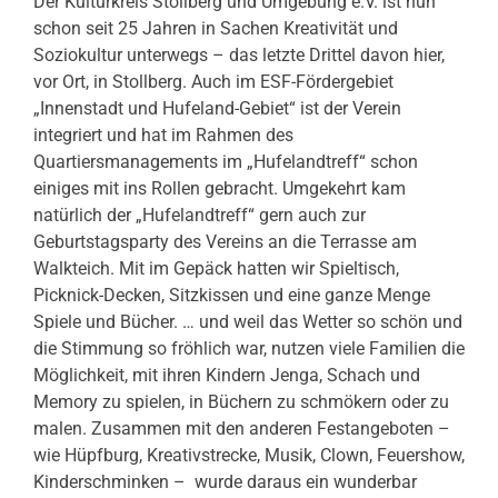
Der Kulturkreis Stollberg und Umgebung e.V. ist nun
schon seit 25 Jahren in Sachen Kreativität und
Soziokultur unterwegs – das letzte Drittel davon hier,
vor Ort, in Stollberg. Auch im ESF-Fördergebiet
„Innenstadt und Hufeland-Gebiet“ ist der Verein
integriert und hat im Rahmen des
Quartiersmanagements im „Hufelandtreff“ schon
einiges mit ins Rollen gebracht. Umgekehrt kam
natürlich der „Hufelandtreff“ gern auch zur
Geburtstagsparty des Vereins an die Terrasse am
Walkteich. Mit im Gepäck hatten wir Spieltisch,
Picknick-Decken, Sitzkissen und eine ganze Menge
Spiele und Bücher. … und weil das Wetter so schön und
die Stimmung so fröhlich war, nutzen viele Familien die
Möglichkeit, mit ihren Kindern Jenga, Schach und
Memory zu spielen, in Büchern zu schmökern oder zu
malen. Zusammen mit den anderen Festangeboten –
wie Hüpfburg, Kreativstrecke, Musik, Clown, Feuershow,
Kinderschminken – wurde daraus ein wunderbar