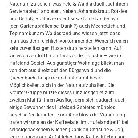
Natur um zu sehen, was Feld & Wald aktuell „auf ihrem
Serviertablett“ anbieten. Neben Johanniskraut, Rotklee
und Beifuß, Rot-Eiche oder Esskastanie fanden wir
(den Gartenabfällen sei Dank!?) auch Meerrettich und
Topinambur am Waldesrand und wissen jetzt, dass
man aus dem reichlich vorkommenden Wegerich einen
sehr zuverlässigen Hustensirup herstellen kann. Auf
vieles davon trifft man fast vor der Haustür – wie im
Hufeland-Gebiet. Aus günstiger Wohnlage blickt man
von dort aus direkt auf den Bürgerwald und die
Querenbach-Talsperre und hat damit beste
Möglichkeiten, sich in der Natur aufzuhalten. Die
Kräuter-Gruppe nutzte dieses Einzugsgebiet zum
zweiten Mal für ihren Ausflug, dem sich dadurch auch
einige Bewohner des Hufeland-Gebietes mühelos
anschließen konnten. Zum Abschluss der Wanderung
trafen wir uns an der Kaffeetafel im „Hufelandtreff“ bei
selbstgebackenem Kuchen (Dank an Christine & Co.),
leckeren Avocado-Aufstrichen (aus Karins Küche) und