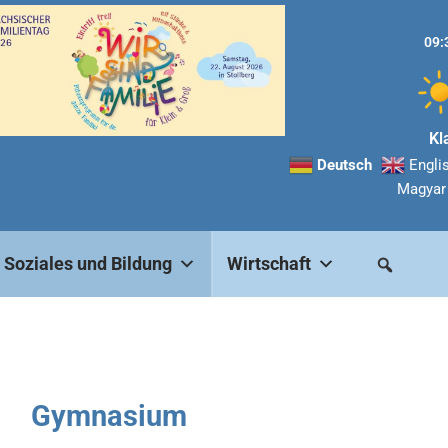
09:
Kl
Deutsch
Engli
Magyar
Soziales und Bildung
Wirtschaft
Gymnasium