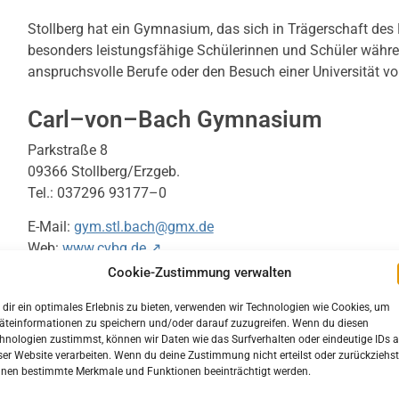
Stollberg hat ein Gymnasium, das sich in Trägerschaft des
besonders leistungsfähige Schülerinnen und Schüler währe
anspruchsvolle Berufe oder den Besuch einer Universität vor
Carl–von–Bach Gymnasium
Parkstraße 8
09366 Stollberg/Erzgeb.
Tel.: 037296 93177–0
E-Mail:
gym.stl.bach@gmx.de
Web:
www.cvbg.de ↗
Cookie-Zustimmung verwalten
Schulleiterin:
Frau Carmen Windrich
Sekretariat
: Frau Angela John
dir ein optimales Erlebnis zu bieten, verwenden wir Technologien wie Cookies, um
äteinformationen zu speichern und/oder darauf zuzugreifen. Wenn du diesen
hnologien zustimmst, können wir Daten wie das Surfverhalten oder eindeutige IDs a
ser Website verarbeiten. Wenn du deine Zustimmung nicht erteilst oder zurückziehst
nen bestimmte Merkmale und Funktionen beeinträchtigt werden.