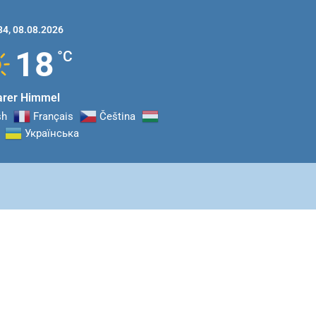
34,
08.08.2026
18
°C
arer Himmel
sh
Français
Čeština‎
Українська