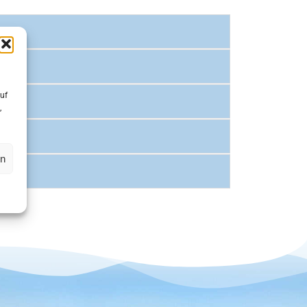
uf
,
en