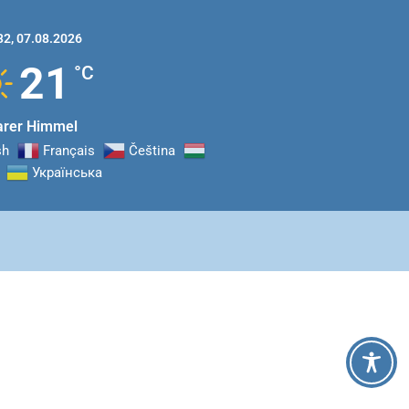
32,
07.08.2026
21
°C
arer Himmel
sh
Français
Čeština‎
Українська