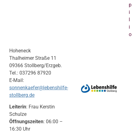
p
i
l
i
o
Hoheneck
Thalheimer Straße 11
09366 Stollberg/Erzgeb.
Tel.: 037296 87920
E-Mail:
sonnenkaefer@lebenshilfe-
stollberg.de
Leiterin
: Frau Kerstin
Schulze
Öffnungszeiten
: 06:00 –
16:30 Uhr