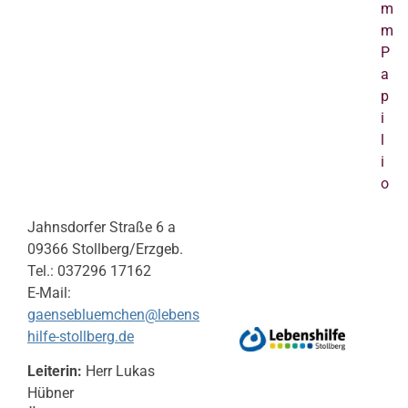
m
m
P
a
p
i
l
i
o
Jahnsdorfer Straße 6 a
09366 Stollberg/Erzgeb.
Tel.: 037296 17162
E-Mail:
gaensebluemchen@lebens
hilfe-stollberg.de
Leiterin:
Herr Lukas
Hübner