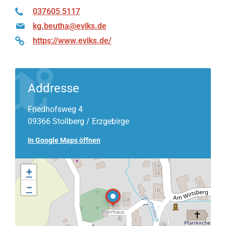
037605 5117
kg.beutha@evlks.de
https://www.evlks.de/
Addresse
Friedhofsweg 4
09366 Stollberg / Erzgebirge
In Google Maps öffnen
+
−