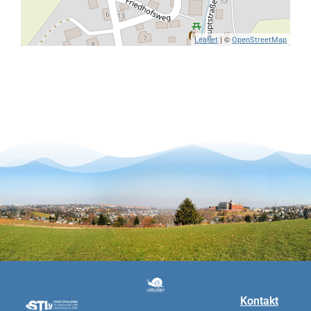
| ©
Leaflet
OpenStreetMap
Kontakt