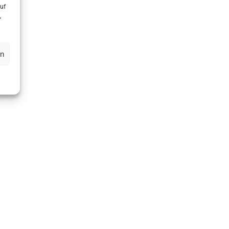
uf
,
en