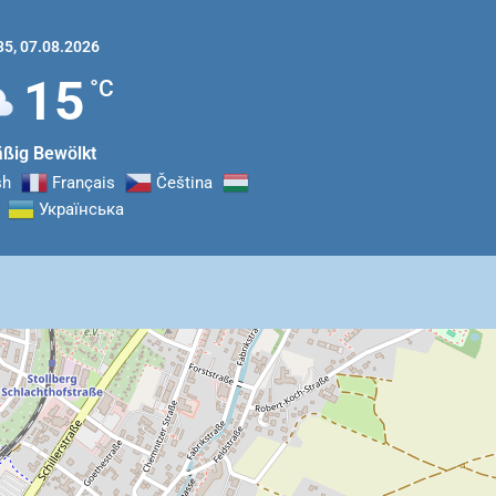
35,
07.08.2026
15
°C
ßig Bewölkt
sh
Français
Čeština‎
Українська