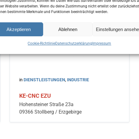
hnologien zustimmst, können wir Daten wie das Surfverhalten oder eindeutige IDs a
ser Website verarbeiten. Wenn du deine Zustimmung nicht erteilst oder zurückziehst
nen bestimmte Merkmale und Funktionen beeinträchtigt werden.
Akzeptieren
Ablehnen
Einstellungen anseh
Cookie-Richtlinie
Datenschutzerklärung
Impressum
in
DIENSTLEISTUNGEN
,
INDUSTRIE
KE-CNC EZU
Hohensteiner Straße 23a
09366 Stollberg / Erzgebirge