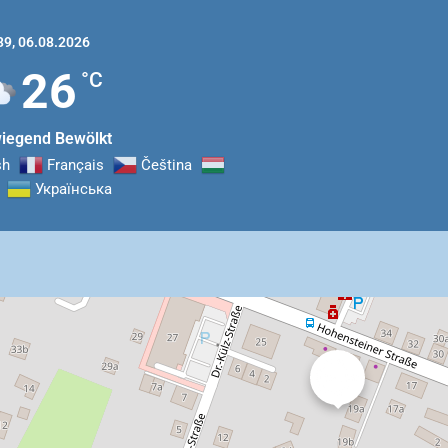
39,
06.08.2026
26
°C
iegend Bewölkt
sh
Français
Čeština‎
Українська