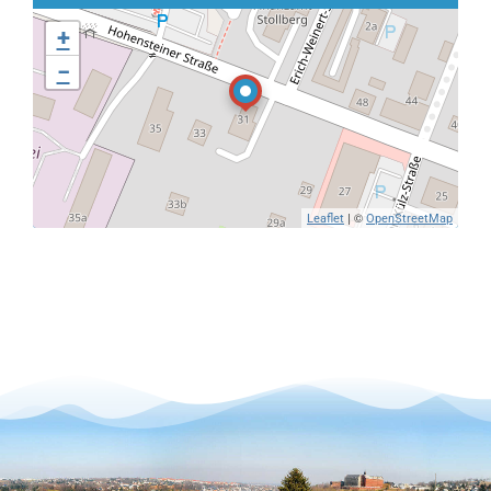
+
−
| ©
Leaflet
OpenStreetMap