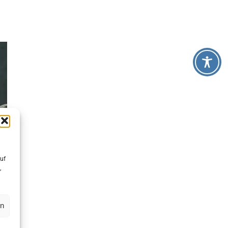
uf
,
en