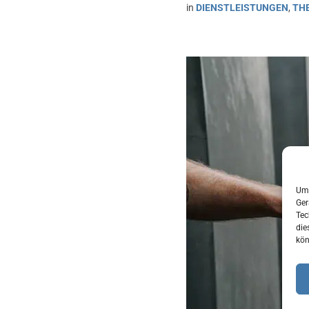
in
DIENSTLEISTUNGEN
,
TH
Um 
Ger
Tec
die
kön