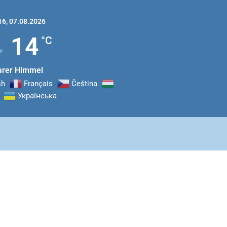
16,
07.08.2026
14
°C
arer Himmel
sh
Français
Čeština‎
Українська