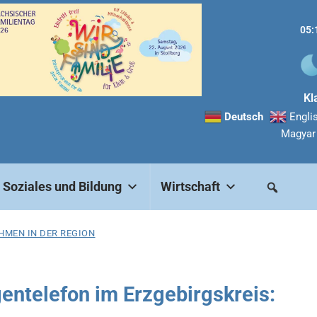
05:
Kl
Deutsch
Engli
Magyar
Soziales und Bildung
Wirtschaft
HMEN IN DER REGION
entelefon im Erzgebirgskreis: